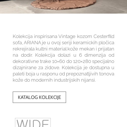
Kolekcija inspirisana Vintage kozom Cesterfild
sofa, ARIANA je u ovoj seriji keramickih pločica
rekrejirala kultni material kože mekan i prijatan
na dodir. Kolekcija dolazi u 6 dimenzija od
dekorativne trake 10×60 do 120×280 specijalno
dizajnirane za zidove. Kolekcija je dostupna u
paleti boja u rasponu od prepoznatljivih tonova
kože do modernih industrijskih nijansi.
KATALOG KOLEKCIJE