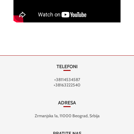
TELEFONI
+38114534587
+38163222540
ADRESA
Zrmanjska 1a, 11000 Beograd, Srbija
PRATITE NAS